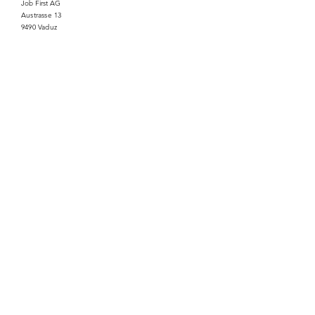
Job First AG
Austrasse 13
9490 Vaduz
Tel.:
+423 220 21 90
Mail: info@job-first.li
Impressum
Datenschutz
Vorname
Nachname
Email
Nachricht