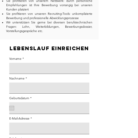
Sie profitieren von unserem Netzwerk: durch persönliche
Empfehlungen ist Ihre Bewerbung vorrangig bei unseren
Kunden platziert
Sie profitieren von unseren Recruiting-Tools: unkomplizierte
Bewerbung und professionelle Abwicklungsprozesse
Wir unterstützen Sie gerne bei diversen berufstechnischen
Fragen: Lohn, Weiterbildungen, Bewerbungsdossier,
Vorstellungsgespräche etc.
Lebenslauf einreichen
Vorname
Nachname
r
Geburtsdatum
*
e
q
u
i
r
e
E-Mail-Adresse
d