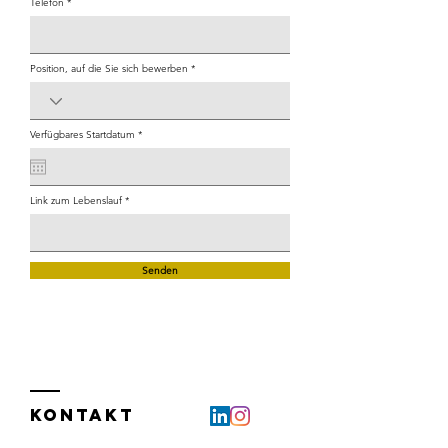
Telefon
Position, auf die Sie sich bewerben
r
Verfügbares Startdatum
*
e
q
u
i
r
e
Link zum Lebenslauf
d
Senden
KONTAKT